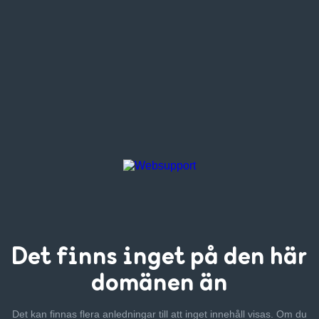
Det finns inget
på den här
domänen än
Det kan finnas flera anledningar till att inget innehåll visas. Om
du